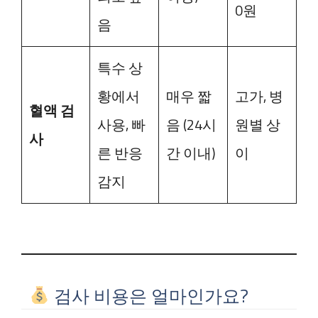
0원
음
특수 상
황에서
매우 짧
고가, 병
혈액 검
사용, 빠
음 (24시
원별 상
사
른 반응
간 이내)
이
감지
검사 비용은 얼마인가요?