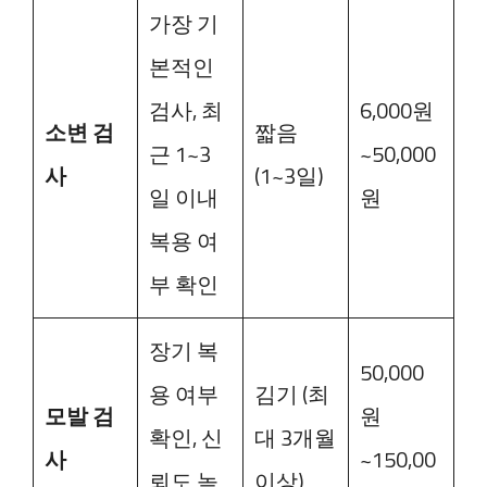
가장 기
본적인
검사, 최
6,000원
소변 검
짧음
근 1~3
~50,000
사
(1~3일)
일 이내
원
복용 여
부 확인
장기 복
50,000
용 여부
김기 (최
모발 검
원
확인, 신
대 3개월
사
~150,00
뢰도 높
이상)