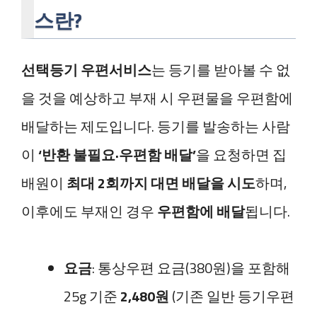
스란?
선택등기 우편서비스
는 등기를 받아볼 수 없
을 것을 예상하고 부재 시 우편물을 우편함에
배달하는 제도입니다. 등기를 발송하는 사람
이
‘반환 불필요·우편함 배달’
을 요청하면 집
배원이
최대 2회까지 대면 배달을 시도
하며,
이후에도 부재인 경우
우편함에 배달
됩니다.
요금
: 통상우편 요금(380원)을 포함해
25g 기준
2,480원
(기존 일반 등기우편