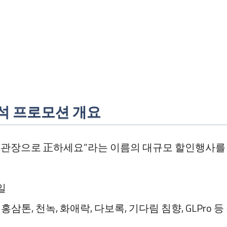
추석 프로모션 개요
정관장으로 正하세요”라는 이름의 대규모 할인행사를
9일
 홍삼톤, 천녹, 화애락, 다보록, 기다림 침향, GLPro 